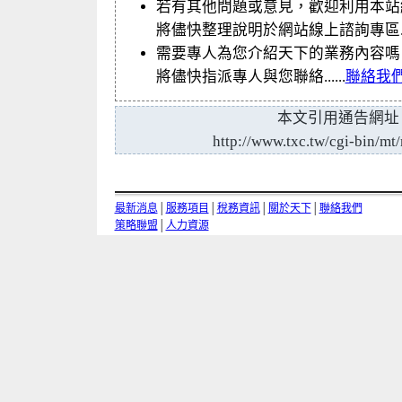
若有其他問題或意見，歡迎利用本站
將儘快整理說明於網站線上諮詢專區....
需要專人為您介紹天下的業務內容嗎
將儘快指派專人與您聯絡......
聯絡我
本文引用通告網址
http://www.txc.tw/cgi-bin/mt/
最新消息
│
服務項目
│
稅務資訊
│
關於天下
│
聯絡我們
策略聯盟
│
人力資源